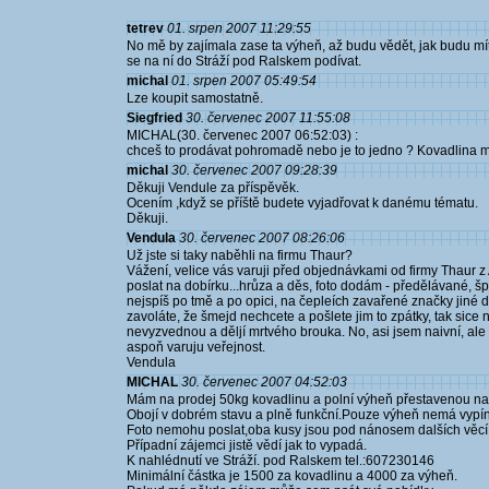
tetrev
01. srpen 2007 11:29:55
No mě by zajímala zase ta výheň, až budu vědět, jak budu mít 
se na ní do Stráží pod Ralskem podívat.
michal
01. srpen 2007 05:49:54
Lze koupit samostatně.
Siegfried
30. červenec 2007 11:55:08
MICHAL(30. červenec 2007 06:52:03) :
chceš to prodávat pohromadě nebo je to jedno ? Kovadlina m
michal
30. červenec 2007 09:28:39
Děkuji Vendule za příspěvěk.
Ocením ,když se příště budete vyjadřovat k danému tématu.
Děkuji.
Vendula
30. červenec 2007 08:26:06
Už jste si taky naběhli na firmu Thaur?
Vážení, velice vás varuji před objednávkami od firmy Thaur z 
poslat na dobírku...hrůza a děs, foto dodám - předělávané, špin
nejspíš po tmě a po opici, na čepleích zavařené značky jiné dí
zavoláte, že šmejd nechcete a pošlete jim to zpátky, tak sice ne
nevyzvednou a děljí mrtvého brouka. No, asi jsem naivní, ale 
aspoň varuju veřejnost.
Vendula
MICHAL
30. červenec 2007 04:52:03
Mám na prodej 50kg kovadlinu a polní výheň přestavenou na 
Obojí v dobrém stavu a plně funkční.Pouze výheň nemá vypí
Foto nemohu poslat,oba kusy jsou pod nánosem dalších věcí
Případní zájemci jistě vědí jak to vypadá.
K nahlédnutí ve Stráží. pod Ralskem tel.:607230146
Minimální částka je 1500 za kovadlinu a 4000 za výheň.