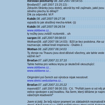
miroslav pošmurný
08. září 2007 09:54:55
Broďan(07. září 2007 23:25:22) :
Zdravím.Stránky jsou dobrý, akorát by mě zajímalo, jaké jsou 
silného plechu to dělají?
Dík za odpověd. M.P.
Kubák
08. září 2007 09:27:36
vypadá to jak strašlivý mecha-krtek:-)))
Kubák
08. září 2007 09:26:54
www.oblibene.cz...
ty nožky jsou zvlášť roztomilé... uh
sargon
08. září 2007 09:08:03
Wothan(08. září 2007 08:14:03) : B20 je tiez podobna. Ale uz
naznacuje, odkial brali inspiraciu - Diablo 2.
Wothan
08. září 2007 06:14:03
Ty zbroje na Thauru jsou dost děsivé všechny, ale tahle vede
vážně ne?
Broďan
07. září 2007 21:37:10
Tahle helma pro velkou krysu je skutečně okouzlující:
www.oblibene.cz...
www.oblibene.cz...
Originální psí čenich asi výrobce nijak neoslovil:
www.strelci.webzdarma.cz...
Broďan
07. září 2007 21:25:22
maxnot(07. září 2007 08:00:33) : Cit.: "Pořídil jsem si od ně
velice spokojen s její kvalitou. Na šerm, který děláme je na
válečným kladivem!"
Jsem si jistý, že tvůj názor pramení ze základních neznalost