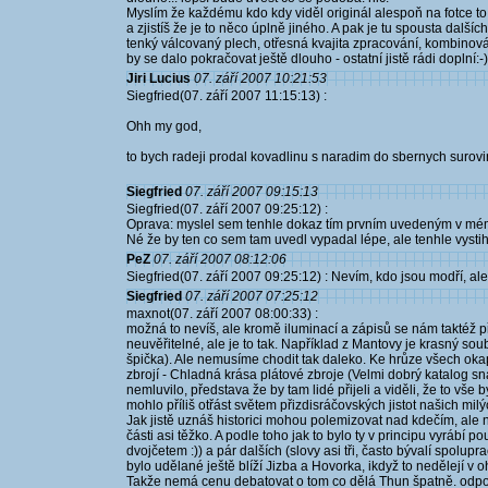
Myslím že každému kdo kdy viděl originál alespoň na fotce to m
a zjistíš že je to něco úplně jiného. A pak je tu spousta dalšíc
tenký válcovaný plech, otřesná kvajita zpracování, kombinován
by se dalo pokračovat ještě dlouho - ostatní jistě rádi doplní:-)
Jiri Lucius
07. září 2007 10:21:53
Siegfried(07. září 2007 11:15:13) :
Ohh my god,
to bych radeji prodal kovadlinu s naradim do sbernych surovi
Siegfried
07. září 2007 09:15:13
Siegfried(07. září 2007 09:25:12) :
Oprava: myslel sem tenhle dokaz tím prvním uvedeným v mé
Né že by ten co sem tam uvedl vypadal lépe, ale tenhle vystihu
PeZ
07. září 2007 08:12:06
Siegfried(07. září 2007 09:25:12) : Nevím, kdo jsou modří, ale on
Siegfried
07. září 2007 07:25:12
maxnot(07. září 2007 08:00:33) :
možná to nevíš, ale kromě iluminací a zápisů se nám taktéž p
neuvěřitelné, ale je to tak. Například z Mantovy je krasný soub
špička). Ale nemusíme chodit tak daleko. Ke hrůze všech ok
zbrojí - Chladná krása plátové zbroje (Velmi dobrý katalog sn
nemluvilo, představa že by tam lidé přijeli a viděli, že to vše
mohlo příliš otřást světem přizdisráčovských jistot našich milých
Jak jistě uznáš historici mohou polemizovat nad kdečím, ale
části asi těžko. A podle toho jak to bylo ty v principu vyrábí 
dvojčetem :)) a pár dalších (slovy asi tři, často bývalí spolu
bylo udělané ještě blíží Jizba a Hovorka, ikdyž to nedělejí v oh
Takže nemá cenu debatovat o tom co dělá Thun špatně. odpověď