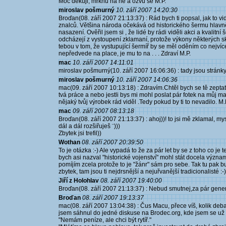
Moc děkuji, mrknu na ně a ozvu se M.P.
miroslav pošmurný
10. září 2007 14:20:30
Broďan(08. září 2007 21:13:37) : Rád bych ti popsal, jak to v
znalců. Většina národa očekává od historického šermu hlavn
nasazení. Ověřil jsem si , že lidé by rádi viděli akci a kvalit
odcházejí z vystoupení zklamaní, protože výkony některých 
tebou v tom, že vystupující šermíř by se měl oděním co nejvíce p
nepředvede na place, je mu to na . . . Zdraví M.P.
mac
10. září 2007 14:11:01
miroslav pošmurný(10. září 2007 16:06:36) : tady jsou stránk
miroslav pošmurný
10. září 2007 14:06:36
mac(09. září 2007 10:13:18) : Zdravím.Chtěl bych se tě zeptat,
tvá práce a nebo jestli bys mi mohl poslat pár fotek na můj m
nějaký tvůj výrobek rád viděl .Tedy pokud by ti to nevadilo. M.
mac
09. září 2007 08:13:18
Broďan(08. září 2007 21:13:37) : ahoj))! to jsi mě zklamal, m
dál a dál rozšiřuješ ¨)))
Zbytek jsi trefil))
Wothan
08. září 2007 20:39:50
To je otázka :-) Ale vypadá to že za pár let by se z toho co je 
bych asi nazval "historické vojenství" mohl stát docela význ
pomíjím zcela protože to je "žánr" sám pro sebe. Tak tu pak bu
zbytek, tam jsou ti nejdrsnější a nejuřvanější tradicionalisté :-)
Jiří z Holohlav
08. září 2007 19:40:00
Broďan(08. září 2007 21:13:37) : Nebud smutnej,za pár genera
Broďan
08. září 2007 19:13:37
mac(08. září 2007 13:04:38) : Čus Macu, přece víš, kolik deb
jsem sáhnul do jedné diskuse na Brodec.org, kde jsem se už ty
"Nemám peníze, ale chci být rytíř."