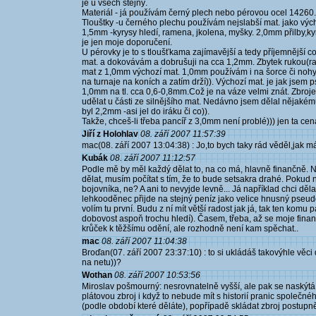
je u všech stejný.
Materiál - já používám černý plech nebo pérovou ocel 14260.
Tlouštky -u černého plechu používám nejslabší mat. jako výcho
1,5mm -kyrysy hledí, ramena, jkolena, myšky. 2,0mm přilby,kyr
je jen moje doporučení.
U pérovky je to s tloušťkama zajímavější a tedy příjemnější 
mat. a dokovávám a dobrušuji na cca 1,2mm. Zbytek rukou(ram
mat z 1,0mm výchozí mat. 1,0mm používám i na šorce či nohy 
na turnaje na koních a zatím drží)). Výchozí mat. je jak jse
1,0mm na tl. cca 0,6-0,8mm.Což je na váze velmi znát. Zbroj
udělat u části ze silnějšího mat. Nedávno jsem dělal nějakém
byl 2,2mm -asi jel do iráku či co)).
Takže, chceš-li třeba pancíř z 3,0mm není problé))) jen ta cen
Jiří z Holohlav
08. září 2007 11:57:39
mac(08. září 2007 13:04:38) : Jo,to bych taky rád věděl,jak 
Kubák
08. září 2007 11:12:57
Podle mě by měl každý dělat to, na co má, hlavně finančně. N
dělat, musím počítat s tím, že to bude setsakra drahé. Pokud 
bojovníka, ne? A ani to nevyjde levně... Já například chci dě
lehkooděnec přijde na stejný peníz jako velice hnusný pseudor
volím tu první. Budu z ní mít větší radost jak já, tak ten komu 
dobovost aspoň trochu hledí). Časem, třeba, až se moje fina
krůček k těžšímu odění, ale rozhodně není kam spěchat..
mac
08. září 2007 11:04:38
Broďan(07. září 2007 23:37:10) : to si ukládáš takovýhle věc
na netu))?
Wothan
08. září 2007 10:53:56
Miroslav pošmourný: nesrovnatelně vyšší, ale pak se naskýtá 
plátovou zbroj i když to nebude mít s historií pranic společn
(podle období které děláte), popřípadě skládat zbroj postupně z