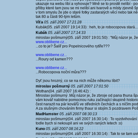
ukazuje na webu líbí a vyhovuje? Mně se to prostě nelíbí - po
přilby které tam jsou se mi nelíbí ani tvarově a místy zjevně
v tom smyslu že jde o staré fotky zastaralých věcí nebo tak něc
tak 80 a části 90-tým letům.
Víťa
05. září 2007 17:21:28
Kubák(05. září 2007 19:14:33) : heh, to je robocopova stará...
Kubák
05. září 2007 17:14:33
miroslav pošmurný(05. září 2007 19:01:50) : "Můj názor je, ž
www.oblibene.cz...
...co to je? Šalíř pro Popelnicového rytíře???
www.oblibene.cz...
...Roury od kamen???
www.oblibene.cz...
...Robocopova noční můra???
Dyť jsou hrozný, co se na nich může někomu líbit?
miroslav pošmurný
05. září 2007 17:01:50
Wothan(04. září 2007 16:46:42) :
Miroslav pošmurný .Můj názor je, že zbroje od pana thuna špa
vám kovář nabídne pomocnou ruku začínající skupině historic
čest narazit na pár kovářů ve středních čechách a s ničím p
A za slušným chováním firmy thaur si stojím.S pozdravem Po
MadHamster
05. září 2007 08:30:13
miroslav pošmurný(04. září 2007 16:30:14) : To vyzdvihování kv
todle bych si nekoupil ani ve svých raných letech :o)
Kuno
05. září 2007 08:16:22
miroslav pošmurný(04. září 2007 16:30:14) : Tak to se tam uv