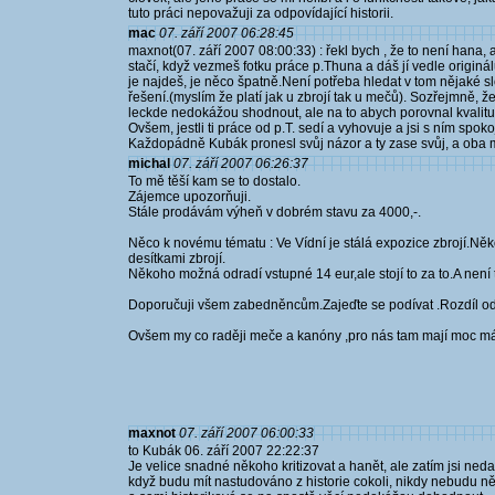
tuto práci nepovažuji za odpovídající historii.
mac
07. září 2007 06:28:45
maxnot(07. září 2007 08:00:33) : řekl bych , že to není hana,
stačí, když vezmeš fotku práce p.Thuna a dáš jí vedle originál
je najdeš, je něco špatně.Není potřeba hledat v tom nějaké slo
řešení.(myslím že platí jak u zbrojí tak u mečů). Sozřejmně, že
leckde nedokážou shodnout, ale na to abych porovnal kvalitu 
Ovšem, jestli ti práce od p.T. sedí a vyhovuje a jsi s ním spoko
Každopádně Kubák pronesl svůj názor a ty zase svůj, a oba ma
michal
07. září 2007 06:26:37
To mě těší kam se to dostalo.
Zájemce upozorňuji.
Stále prodávám výheň v dobrém stavu za 4000,-.
Něco k novému tématu : Ve Vídní je stálá expozice zbrojí.N
desítkami zbrojí.
Někoho možná odradí vstupné 14 eur,ale stojí to za to.A není 
Doporučuji všem zabedněncům.Zajeďte se podívat .Rozdíl od 
Ovšem my co raději meče a kanóny ,pro nás tam mají moc mál
maxnot
07. září 2007 06:00:33
to Kubák 06. září 2007 22:22:37
Je velice snadné někoho kritizovat a hanět, ale zatím jsi nedal
když budu mít nastudováno z historie cokoli, nikdy nebudu ně