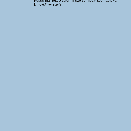
Pokud má někdo zájem může sem psát své nabídky.
Nejvyšší vyhrává.