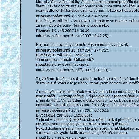
Moc si vážím vaší nabídky. Ale teď se mi konečně podařilo dá
šermu, takže chci zkusit jak dopadneme. Sice jsme nováčci,
nezanedbávat historickou stránku šermu. Takže se třeba potk
miroslav pošmurný
16. září 2007 18:07:08
Divočák(16. září 2007 20:00:49) :Tak pokud se budete chtít m
za náma do Berouna.Nemáte to tak daleko.
Divočák
16. září 2007 18:00:49
miroslav pošmurný(16. září 2007 19:47:25) :
No, normální by to být nemělo. A jsem odpudivý pražák...
miroslav pošmurný
16. září 2007 17:47:25
Divočák(16. září 2007 19:38:56) :
To je dneska normální.Odkud jste?
Divočák
16. září 2007 17:38:56
miroslav pošmurný(16. září 2007 10:18:19) :
To, že šerm je běh na sakra dlouhou trať jsem si už uvědomil
šermujou už 25let a to je doba, kterou jsem nestačil ani prožít
A o namyšlenejch skupinách vim svý, třeba to co udělala jed
bylo k pláči... Vystoupení typu: Přijde dvojice s jednoručkou
s ním dá dělat." A následuje ukázka čehosi, za co by se muse
několikrát, akorát s jinejma zbraněma. Myslim,ž e tak nezáživ
miroslav pošmurný
16. září 2007 08:18:19
Divočák(14. září 2007 19:58:53) :
To je mi v celku jasný, kdzž se chce někdo otrkat před lidma a 
nestojej, jsou namyšlený a lidem se to pak stejně nelíbí.
Pokud dostanete šanci, tak jí hlavně nepromarnit.Makat na s
šermovat, tak vydím kolik práce mám ještě před sebou.
Divočák
14. září 2007 17:58:53