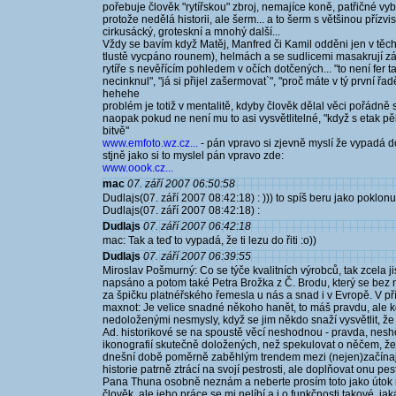
pořebuje člověk "rytířskou" zbroj, nemajíce koně, patřičné v
protože nedělá historii, ale šerm... a to šerm s většinou přízvis
cirkusácký, groteskní a mnohý další...
Vždy se bavím když Matěj, Manfred či Kamil odděni jen v těch
tlustě vycpáno rounem), helmách a se sudlicemi masakrují zá
rytíře s nevěřícím pohledem v očích dotčených... "to není fer ta
necinknul", "já si přijel zašermovat`", "proč máte v tý první ř
hehehe
problém je totiž v mentalitě, kdyby člověk dělal věci pořádně 
naopak pokud ne není mu to asi vysvětlitelné, "když s etak pě
bitvě"
www.emfoto.wz.cz...
- pán vpravo si zjevně myslí že vypadá do
stjně jako si to myslel pán vpravo zde:
www.oook.cz...
mac
07. září 2007 06:50:58
Dudlajs(07. září 2007 08:42:18) : ))) to spíš beru jako poklonu
Dudlajs(07. září 2007 08:42:18) :
Dudlajs
07. září 2007 06:42:18
mac: Tak a teď to vypadá, že ti lezu do řiti :o))
Dudlajs
07. září 2007 06:39:55
Miroslav Pošmurný: Co se týče kvalitních výrobců, tak zcela ji
napsáno a potom také Petra Brožka z Č. Brodu, který se bez
za špičku platnéřského řemesla u nás a snad i v Evropě. V p
maxnot: Je velice snadné někoho hanět, to máš pravdu, ale kd
nedoloženými nesmysly, když se jim někdo snaží vysvětlit, že 
Ad. historikové se na spoustě věcí neshodnou - pravda, nesho
ikonografií skutečně doložených, než spekulovat o něčem, že
dnešní době poměrně zaběhlým trendem mezi (nejen)začínají
historie patrně ztrácí na svojí pestrosti, ale doplňovat onu p
Pana Thuna osobně neznám a neberte prosím toto jako útok na
člověk, ale jeho práce se mi nelíbí a i o funkčnosti takové,