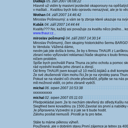
Dudlajs
05. září 2007 06:08:22
Hlavně už vidím ty masivní jezdecké okaporoury na opěšalých 
v maštali... Kvalitou bych toto opravdu nenazýval, ale je to vě
Wothan
04. září 2007 14:46:42
Miroslav Pošmourný: a vám se ty zbroje které ukazuje na svý
Kubák
04. září 2007 14:44:44
Kvalitu??? No, každý asi považuje za kvalitu něco jiného... ko
www.thaur.cz...
miroslav pošmurný
04. září 2007 14:30:14
Miroslav Pošmurný, člen skupiny historického šermu BARGO
to Vendula: Vážená dámo,
nevím jak jste došla k tomu, že by s firmou THAUR z Lanškr
zbraní nebo vyřizování reklamací.Naše skupina s touto firmou 
ničem problém.
Spíše bych pochválil Pana Thuna za jeho ochotu a pomoc sk
rád vyzdvihl kvalitu jeho zbraní a zbrojí.
Od firmy THAUR jsem koupil už 10 mečů.bijáků a dvě komplet
Ze své zkušenosti Vám mohu říci,že je na výrobky pana Thun
Pokud se na vlastní oči chcete přesvědčit, přijdte se na nás 
mít možnost vidět, co jeho zbraně vydrží.
michal
06. srpen 2007 10:53:38
xxxxxxxxxxx
michal
02. srpen 2007 05:11:03
Předpokládal jsem ,že to nechám otevřený do středy.Kašlu na
Siegfried bere kovadlinu za 1500.Zavolal sis první a nabídky
Je připravena.Vyzvedni si ji jak se ti bude hodit.
Zálohu posílat nemusíš .Prostě je tu pro tebe.
Stále tu máme pěknou výheň.
Používaná ,ale v dobrém stavu.První zájemce je tetrev za 400