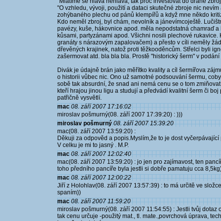
"Mlátíme se hlava nehlava, tak proč investovat do drahé zbro
"O vzhledu, vývoji, použití a dataci skutečné zbroje nic nevím 
zohýbaného plechu od pánů klempířů a když mne někdo kritiz
Kdo neměl zbroj, byl chám, nevolník a jánevímcoještě. Lučištn
pavézy, kuše, hákovnice apod. měla nepodstatná chamraď a bi
kůsami, partyzánami apod. Všichni nosili plechové rukavice.
granáty s nárazovým zapalovačem) a přesto v cíli neměly žád
dřevěných krajinek, natož proti těžkooděncům. Střelci byli igno
zašermovat atd. bla bla bla. Prostě "historický šerm" v podá
Divák je údajně brán jako měřítko kvality a cíl šermířova zájm
o historii vůbec nic. Ono už samotné podsouvání šermu, coby
sobě tak absurdní, že snad ani nemá cenu se o tom zmiňovat. 
kteří hrajou jinou ligu a studují a předvádí kvalitní šerm či b
patřičně vysvětlí.
mac
08. září 2007 17:16:02
miroslav pošmurný(08. září 2007 17:39:20) : )))
miroslav pošmurný
08. září 2007 15:39:20
mac(08. září 2007 13:59:20) :
Děkuji za odpověd a popis.Myslím,že to je dost vyčerpávající 
V celku je mi to jasný . M.P.
mac
08. září 2007 12:02:40
mac(08. září 2007 13:59:20) : jo jen pro zajímavost, ten panc
toho předního pancíře byla jestli si dobře pamatuju cca 8,5kg)
mac
08. září 2007 12:00:22
Jiří z Holohlav(08. září 2007 13:57:39) : to má určitě ve složc
spaním))
mac
08. září 2007 11:59:20
miroslav pošmurný(08. září 2007 11:54:55) : Jestli tvůj dotaz 
tak cenu určuje -použitý mat., tl. mate.,povrchová úprava, tech