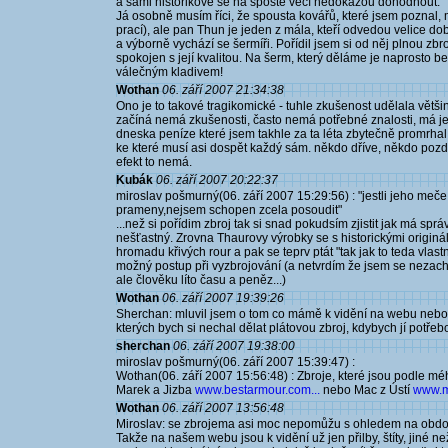
a sami historikové se na spostě věcí nedokážou dohodnout.
Já osobně musím říci, že spousta kovářů, které jsem poznal,
prací), ale pan Thun je jeden z mála, kteří odvedou velice dobrou
a výborně vychází se šermíři. Pořídil jsem si od něj plnou zb
spokojen s její kvalitou. Na šerm, který děláme je naprosto 
válečným kladivem!
Wothan
06. září 2007 21:34:38
Ono je to takové tragikomické - tuhle zkušenost udělala větš
začíná nemá zkušenosti, často nemá potřebné znalosti, má j
dneska peníze které jsem takhle za ta léta zbytečně promrhal, 
ke které musí asi dospět každý sám. někdo dříve, někdo poz
efekt to nemá.
Kubák
06. září 2007 20:22:37
miroslav pošmurný(06. září 2007 15:29:56) : "jestli jeho meče
prameny,nejsem schopen zcela posoudit"
...než si pořídim zbroj tak si snad pokudsím zjistit jak má s
nešťastný. Zrovna Thaurovy výrobky se s historickými originá
hromadu křivých rour a pak se teprv ptát "tak jak to teda vlas
možný postup při vyzbrojování (a netvrdím že jsem se nezach
ale člověku líto času a peněz...)
Wothan
06. září 2007 19:39:26
Sherchan: mluvil jsem o tom co mámě k vidění na webu nebo
kterých bych si nechal dělat plátovou zbroj, kdybych jí potře
sherchan
06. září 2007 19:38:00
miroslav pošmurný(06. září 2007 15:39:47) :
Wothan(06. září 2007 15:56:48) : Zbroje, které jsou podle mého
Marek a Jizba
www.bestarmour.com...
nebo Mac z Ústí
www.m
Wothan
06. září 2007 13:56:48
Miroslav: se zbrojema asi moc nepomůžu s ohledem na období
Takže na našem webu jsou k vidění už jen přilby, štíty, jiné