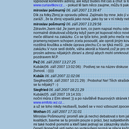
vypisovat konkrétní adresy, ale když budeš mít čas a chuť si to 
www.curiavitkov.cz...
- pokud tě tam něco zaujme, můžu ti pak 
miroslav pošmurný
06. září 2007 13:39:47
Dík za fotky.Zbroj je opravdu pěkná .Zajímalo by mne ,kdo jí
zaráží , že ta zbroj vzpadá jako nová ,jako by se v ní nikdy n
miroslav pošmurný
06. září 2007 13:29:56
Zdravím.Jsem rád ,že jsem po tom, co jsem napsal mohu o
normalně diskutovat.vždycky když jsem jel kupovat něco nové
meče dělané na zakázku .Co se týče toho, jestli jeho meče ne
prameny,nejsem schopen zcela posoudit, ale oproti jiným kov
rozdílná tlouštka a někde úprava plechu.Co se týká mečů , j
zakázku.V ruce sedí dobře, váha akorát a hlavně,což je pro 
prosím adresu nějakých zbraní a zbrojí abych mohl omrknout
pozdravem M.P.
PeZ
06. září 2007 13:27:25
Kubák(06. září 2007 13:02:06) : Podívej se na název diskuse 
živnost. :-)))))
Kubák
06. září 2007 11:02:06
Siegfried(06. září 2007 10:21:29) : Proboha! Ne! Těch strašid
se tu nějaký? :-)
Siegfried
06. září 2007 08:21:29
Kubák(05. září 2007 19:14:33) :
noční můra z Elm street :)) a po návštěvě thaurových stránek 
www.emfoto.wz.cz...
a už se toho nikdy nezbavíš, budeš se v noci vzbouzet zpocen
Wothan
05. září 2007 17:31:01
Miroslav Pošmourný: promiň ale já nechci debatovat o tom jaký
kvalitách, bavme se tu prosím pouze o práci, bez subjektivn
mi také hodně pomohli a kteří také jednají se zákazníky slušn
čepelí (konečně vidí nebo po vyzkoušení pozná je přece kaž