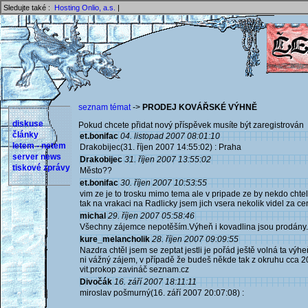
Sledujte také :
Hosting Onlio, a.s.
|
seznam témat
->
PRODEJ KOVÁŘSKÉ VÝHNĚ
diskuse
Pokud chcete přidat nový příspěvek musíte být zaregistrován 
články
et.bonifac
04. listopad 2007 08:01:10
letem - netem
Drakobijec(31. říjen 2007 14:55:02) : Praha
server news
Drakobijec
31. říjen 2007 13:55:02
tiskové zprávy
Město??
et.bonifac
30. říjen 2007 10:53:55
vim ze je to trosku mimo tema ale v pripade ze by nekdo chtel
tak na vrakaci na Radlicky jsem jich vsera nekolik videl za cen
michal
29. říjen 2007 05:58:46
Všechny zájemce nepotěším.Výheň i kovadlina jsou prodány.
kure_melancholik
28. říjen 2007 09:09:55
Nazdra chtěl jsem se zeptat jestli je pořád ještě volná ta výh
ni vážný zájem, v případě že budeš někde tak z okruhu cca 20
vit.prokop zavináč seznam.cz
Divočák
16. září 2007 18:11:11
miroslav pošmurný(16. září 2007 20:07:08) :