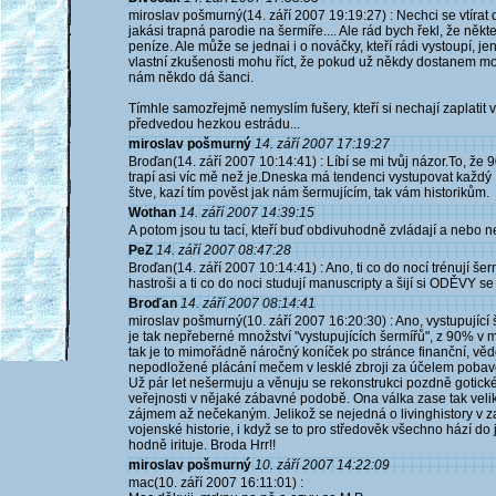
miroslav pošmurný(14. září 2007 19:19:27) : Nechci se vtírat 
jakási trapná parodie na šermíře.... Ale rád bych řekl, že něk
peníze. Ale může se jednai i o nováčky, kteří rádi vystoupí, je
vlastní zkušenosti mohu říct, že pokud už někdy dostanem možn
nám někdo dá šanci.
Tímhle samozřejmě nemyslím fušery, kteří si nechají zaplati
předvedou hezkou estrádu...
miroslav pošmurný
14. září 2007 17:19:27
Broďan(14. září 2007 10:14:41) : Líbí se mi tvůj názor.To, že
trapí asi víc mě než je.Dneska má tendenci vystupovat každý ,
štve, kazí tím pověst jak nám šermujícím, tak vám historikům.
Wothan
14. září 2007 14:39:15
A potom jsou tu tací, kteří buď obdivuhodně zvládají a nebo 
PeZ
14. září 2007 08:47:28
Broďan(14. září 2007 10:14:41) : Ano, ti co do nocí trénují
hastroši a ti co do noci studují manuscripty a šijí si ODĚVY se 
Broďan
14. září 2007 08:14:41
miroslav pošmurný(10. září 2007 16:20:30) : Ano, vystupujíc
je tak nepřeberné množství "vystupujících šermířů", z 90% v
tak je to mimořádně náročný koníček po stránce finanční, vědo
nepodložené plácání mečem v lesklé zbroji za účelem pobave
Už pár let nešermuju a věnuju se rekonstrukci pozdně gotické
veřejnosti v nějaké zábavné podobě. Ona válka zase tak vel
zájmem až nečekaným. Jelikož se nejedná o livinghistory v z
vojenské historie, i když se to pro středověk všechno hází d
hodně irituje. Broda Hrr!!
miroslav pošmurný
10. září 2007 14:22:09
mac(10. září 2007 16:11:01) :