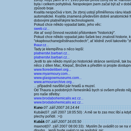
zbrojí. Když jsem si v r. 1993 pořídil plnou zbroj od M. Kahoun
byla i celkem pohyblivá. Nespokojen jsem začal být až v době
způsob boje.
Kvalita nespočívá v tom, že zbroj ustojí přiměřenou ránu kla
automatické. Kvalita znamená především dobré anatomické tva
dobovými platnéřskými technologiemi.
Pokud chce někdo vypadat takto, jeho věc:
sweb.cz...
Ale ať svojí činnost nezdobí přídomkem "historický".
Pokud chce někdo vypadat jako šašek bez znalostí historie, 
"okapbouchanejpěstínaschodech", ať klidně zvolí takovéto "zb
thaur.cz...
Tady je klempířina o něco lepší:
platnerstvi.barbari.cz...
platnerstvi.barbari.cz...
Jestli to ale někdo myslí po historické stránce seriózně, tak bu
něco z dílen Mac, Klepač, Brožek a předtím si projde dostupné
www.fioredeiliberi.org...
www.myarmoury.com...
www.glasgowmuseums.com...
www.armourarchive.org...
... případně navštíví pár hradů a muzeí.
Od Thaura a podobných řemeslníků bych si ovšem přesto nějak
pro naše střelby:
www.brodabohemicalis.wz.cz...
www.brodabohemicalis.wz.cz...
Kuno
07. září 2007 16:14:44
Kubák(07. září 2007 18:05:50) : A mě se to zas moc líbí a kdy
plechy pořídil. :>))
Kubák
07. září 2007 16:05:50
maxnot(07. září 2007 08:00:33) : Myslím že uvádět co se na v
dlouho... lepší bude uvést co se podobá: nic.