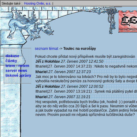
Sledujte také :
Hosting Onlio, a.s.
|
seznam témat
->
Toulec na eurošípy
diskuse
Pokud chcete přidat nový příspěvek musíte být zaregistrován 
články
Jiří z Holohlav
27. červen 2007 12:41:50
letem - netem
Ithariel(27. červen 2007 14:37:23) : Nikdo to negativně neko
server news
Ithariel
27. červen 2007 12:37:23
tiskové zprávy
Jak moc je to tolerováno na bitvách? Pro mě by to bylo nejje
vyhodila neskutečný peníze za honosný gotický šaty a dvoje 
Jiří z Holohlav
27. červen 2007 12:00:52
Ithariel(27. červen 2007 13:19:21) : Synek má plátěný pytel dl
Ithariel
27. červen 2007 11:19:21
Hoj vespolek, potřebovala bych trošku (ok, hodně :) ) poradi
aby se do něj vešlo cca 20 šípů a šel k pasu. Neumim si vůbe
a jak bude vypadat na mé hobití postavičce. Zatim jediný řeše
nevim. Prosím poradí mi nějaká spřízněná lučištnická duše?