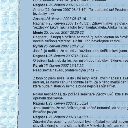
Dá se domluvit i na různých velikostech nátahu.
Ragnar I.
26. červen 2007 07:02:35
Arranel(26. červen 2007 08:47:16) : To je přesně on! Prosím, 
jezdecký luky.
Arranel
26. červen 2007 06:47:16
Ragnar I.(25. červen 2007 17:45:51) : Zdravím, myslíš človíčk
"jezdecký" luky? Tak na toho bych kontakt měla. A luků má víc
Monte
25. červen 2007 20:26:22
Ragnare, už nepij a čeština se zlepší :). Mám telefon na člově
docela slušnou referenci. Pošlu Ti ho neveřejnou cestou....
Pyroh
25. červen 2007 18:42:52
Jasně, já neříkal, že chceš za každou cenu šetřit, mluvil jsem
Ragnar I.
25. červen 2007 16:31:00
O šetření tady nebyla řeč, jen mi přijdou nabídky některých se
Pyroh
25. červen 2007 16:15:55
Nespisovná nevadí, problém bývá jinde :-)
Z toho co jsem slyšel, a do jisté míry i viděl, bych napsal Haw
myslím, že nemá cenu na tomhle šetřit. Za o něco menší peníz
která bude historicky mimo a bude nejspíš i hůř střílet.
Pokud nespěcháš, tak pořádá semináře výroby luků, kde si ho 
opravdu dost levné.
Ragnar I.
25. červen 2007 15:56:24
Jinak koukám, že má čeština je skutečně brilantní, tak se p
českého jazyka.
Ragnar I.
25. červen 2007 15:45:51
Zdravím Vás všechny, potřeboval bych nějakej kontakt na výro
človíčka kterej s nima stál na tržišti v Milovicích, měl tam ve