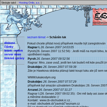
Sledujte také :
Hosting Onlio, a.s.
|
seznam témat
->
Scháním luk
diskuse
Pokud chcete přidat nový příspěvek musíte být zaregistrován 
články
Ragnar I.
26. červen 2007 14:03:05
letem - netem
Pyroh(26. červen 2007 11:52:56) : Jestli máš na mysli bitvu, t
server news
upotřebení najdu.
tiskové zprávy
Pyroh
26. červen 2007 09:52:56
Ragnar: Mno, zase uvaž, jestli ten luk budeš mít kde použít (
Drakobijec
26. červen 2007 07:59:39
Zde je Hawkova stránka plánuji také koupi luku ale již sem se
WWW.lukakostym.org
Drakobijec
26. červen 2007 07:57:29
příspěvek byl smazán użivatelem Drakobijec 26. červen 200
Arranel
26. červen 2007 07:31:27
Ragnar I.(26. červen 2007 09:02:35) : Oni mě tady asi zase 
a měníme dodavatele:-)¨
Kontakt : www.cb-obchudek.ic.cz ,
e-mail: obchudek.cb"zavináč"seznam.cz